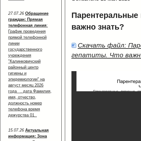
Парентеральные 
27.07.26
Обращение
граждан: Прямая
важно знать?
телефонная линия
:
График проведения
прямой телефонной
линии
Скачать файл: Па
государственного
гепатиты. Что важн
учреждения
"Калинковичский
районный центр
гигиены и
эпидемиологии" на
август месяц 2026
года . дата Фамилия,
имя, отчество,
должность номер
телефона время
дежурства 01..
15.07.26
Актуальная
информация: Зона