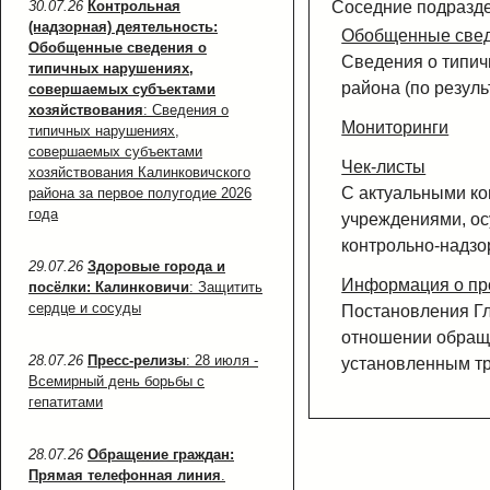
30.07.26
Контрольная
Соседние подразд
(надзорная) деятельность:
Обобщенные свед
Обобщенные сведения о
Сведения о типич
типичных нарушениях,
района (по резуль
совершаемых субъектами
хозяйствования
: Сведения о
Мониторинги
типичных нарушениях,
совершаемых субъектами
Чек-листы
хозяйствования Калинковичского
С актуальными ко
района за первое полугодие 2026
года
учреждениями, о
контрольно-надзо
29.07.26
Здоровые города и
Информация о про
посёлки: Калинковичи
: Защитить
сердце и сосуды
Постановления Гл
отношении обращ
28.07.26
Пресс-релизы
: 28 июля -
установленным т
Всемирный день борьбы с
гепатитами
28.07.26
Обращение граждан:
Прямая телефонная линия
.