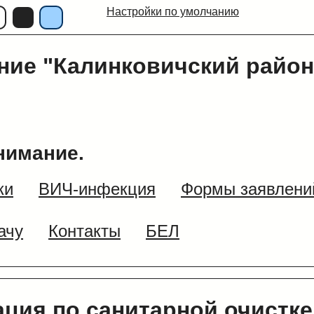
Настройки по умолчанию
ние "Калинковичский район
нимание.
ки
ВИЧ-инфекция
Формы заявлени
ачу
Контакты
БЕЛ
ция по санитарной очистке