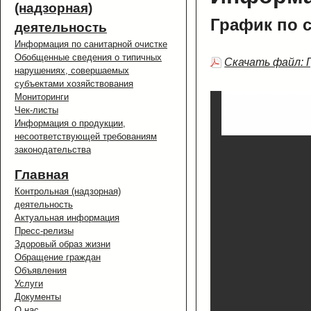
(надзорная)
График по с
деятельность
Информация по санитарной очистке
Обобщенные сведения о типичных
Скачать файл: 
нарушениях, совершаемых
субъектами хозяйствования
Мониторинги
Чек-листы
Информация о продукции,
несоответствующей требованиям
законодательства
Главная
Контрольная (надзорная)
деятельность
Актуальная информация
Пресс-релизы
Здоровый образ жизни
Обращение граждан
Объявления
Услуги
Документы
О нас