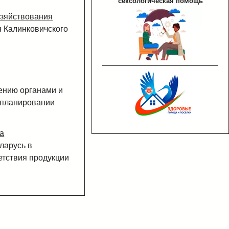
сексологическая помощь
озяйствования
 Калинковичского
ению органами и
 планировании
а
ларусь в
тствия продукции